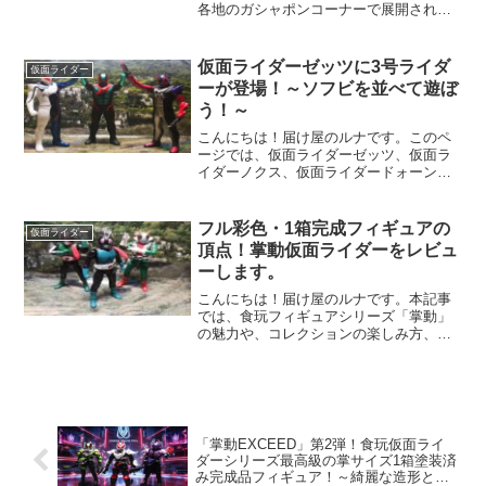
各地のガシャポンコーナーで展開されて
いるPOWER KNUCKLE（仮面ライダ
ー）のハイクオリティフィギュアを紹介
したいと思います。 私がゲットしたの
仮面ライダーゼッツに3号ライダ
仮面ライダー
は、仮面ライ...
ーが登場！～ソフビを並べて遊ぼ
う！～
こんにちは！届け屋のルナです。このペ
ージでは、仮面ライダーゼッツ、仮面ラ
イダーノクス、仮面ライダードォーンの
ソフビを紹介します！当ブログでは、
Amazon・楽天などの商品を紹介するアフ
ィリエイトリンクを使用しています。紹
フル彩色・1箱完成フィギュアの
仮面ライダー
介している商品を通じ...
頂点！掌動仮面ライダーをレビュ
ーします。
こんにちは！届け屋のルナです。本記事
では、食玩フィギュアシリーズ「掌動」
の魅力や、コレクションの楽しみ方、私
のおすすめポイントを紹介します！是
非、今後、掌動仮面ライダーは新しい種
類掌動EXCEEDにリニューアルするので
是非、チェックの程お願...
「掌動EXCEED」第2弾！食玩仮面ライ
ダーシリーズ最高級の掌サイズ1箱塗装済
み完成品フィギュア！～綺麗な造形と塗