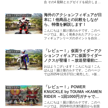
合 その4 龍騎とエグゼイドを紹介しま
す。 1回、400円のガチャとなります。
公式ホームページはこちらを見てね。👉
当ブログでは、Amazon・楽天などの商品
海外のアクションフィギュアが日
仮面ライダーアクションフィギュア
を紹介す...
本に！他商品との比較をしなが
ら、特徴を解説します！
こんにちは！届け屋のルナです。このペ
ージでは、新しく発表されたアクション
フィギュアシリーズのポイントを自分な
りに解説しようと思います。 本記事で
は、アクションフィギュアの選び方に悩
んでいる方に向けて、「失敗しないため
「レビュー！」仮面ライダーアク
仮面ライダー
の選び方」を解説します！...
ションフィギュアに仮面ライダー
ノクスが登場！～放送登場前に先
駆けて遊べます！～
おはようございます！こんにちは！こん
ばんは！届け屋のルナです。このページ
では2025年12月27日に発売した、○仮面
ライダーアクションフィギュア 仮面ライ
ダーノクスと○ライダーヒーローシリーズ
仮面ライダーノクスのレビュー記事とな
「レビュー！」POWER
仮面ライダー
ります！バ...
KNUCKLE by TOUMA ×KAMEN
RIDER ～1回1000円ガチャでゲ
ットできるハイクオリティフィギ
こんにちは！届け屋のルナです。このペ
ュア爆誕！！！～
ージでは、2026年01月第5週目から全国