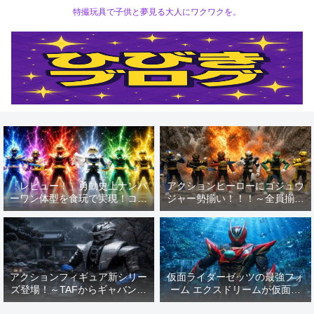
特撮玩具で子供と夢見る大人にワクワクを。
「レビュー！」勇動史上ナンバ
アクションヒーローにゴジュウ
ーワン体型を食玩で実現！コス
ジャー勢揃い！！！～全員揃っ
パ良くゴジュウジャー6人を一
ての戦隊の魅力を50周年記念
気にゲットできます！
と共におもちゃで楽しもう
(^▽^)/～
アクションフィギュア新シリー
仮面ライダーゼッツの最強フォ
ズ登場！～TAFからギャバンブ
ーム エクスドリームが仮面ラ
シドーが発売！侍戦士のかっこ
イダーアクションフィギュアに