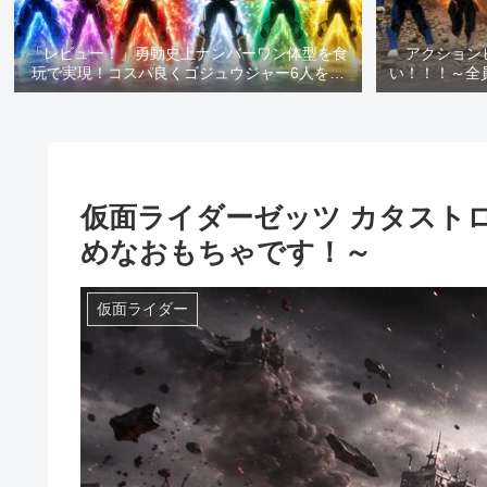
「レビュー！」勇動史上ナンバーワン体型を食
アクション
玩で実現！コスパ良くゴジュウジャー6人を一
い！！！～全
気にゲットできます！
念と共にお
仮面ライダーゼッツ カタスト
めなおもちゃです！～
仮面ライダー