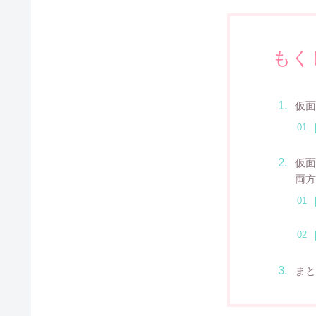
もく
仮面
仮面
両方
まと