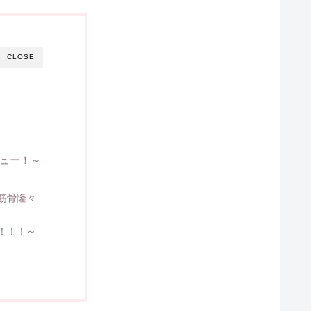
CLOSE
ビュー！～
筋骨隆々
！！！～