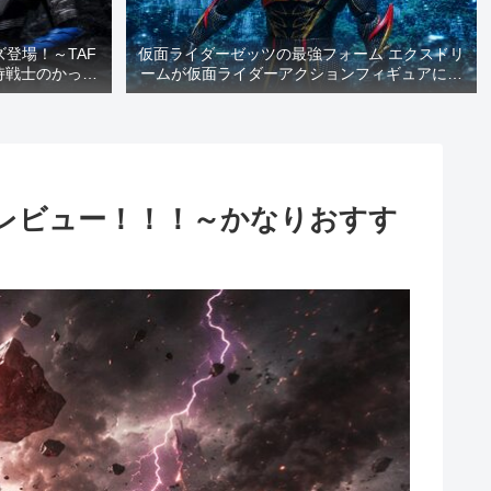
登場！～TAF
仮面ライダーゼッツの最強フォーム エクスドリ
侍戦士のかっこ
ームが仮面ライダーアクションフィギュアに登
い！～
場！～放送前にすぐに遊べる嬉しさ満点です
よ！～
レビュー！！！～かなりおすす