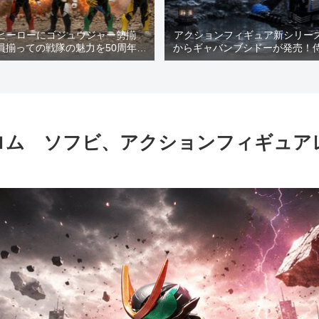
ヒーローにゴジュウジャー勢揃
アクションフィギュア新シリーズ
員揃っての戦隊の魅力を50周年記
からギャバンブシドーが発売！
もちゃで楽しもう(^▽^)/～
いい姿を是非ご覧くださ
ロム ソフビ、アクションフィギュア