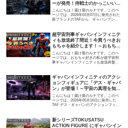
ーが発売！侍戦士のかっこいい姿
を是非ご覧ください！～
こんにちは！届け屋のルナです。このペ
ージでは、2026年03月07日に発売された
新ブランドのTAFから、ギャバンブシド
ーを紹介します！ 公式ホームページは
こちらをご覧ください。👉当ブログで
は、Amazon・楽天などの商品を紹介する
超宇宙刑事ギャバンインフィニテ
PROJECT R.E.D.
アフィリエ...
ィも放送終了間近！今買うべきお
もちゃを紹介します！～おもちゃ
好きが大事にしている至極の一品
こんにちは！届け屋のルナです。このペ
を提供します！～
ージでは、おもちゃ好きの私が超宇宙刑
事ギャバンインフィニティも放送終盤と
いうことで、気に入っている・お勧めで
きるおもちゃを紹介します！是非、今の
うちにゲットしてほしいと思っていま
ギャバンインフィニティのアクシ
PROJECT R.E.D.
す。当ブログでは、Amaz...
ョンフィギュアに「デス・ギャバ
ン」が登場！～宇宙の真理を知っ
た孤独と絶望感を味わえるフィギ
こんにちは！届け屋のルナです。このペ
ュアとなっています！～
ージでは、2026年05月16日に発売した
TAF デス・ギャバンのアクションフィギ
ュアを紹介します！ 価格は税込み4840
円となっています。（対象年齢は3才以
上）※TAFとは、TOKUSATSU ACTI...
新シリーズTOKUSATSU
PROJECT R.E.D.
ACTION FIGURE にギャバンイン