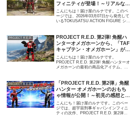
フィニティが登場！～リアルな造
形と綺麗な塗装とかっこよさが再
こんにちは！届け屋のルナです。このペ
現されています！～
ージでは、2026年03月07日から発売して
いるTOKUSATSU ACTION FIGURE シリ
ーズのギャバンインフィニティを紹介し
ます！ 公式ホームページはこちら！👉
当ブログでは、Amazon・楽天...
PROJECT R.E.D. 第2弾! 角醒ハ
PROJECT R.E.D.
ンターオメガホーンから、「TAF
キャプテン・オメガホーン」が販
売！～遊びごたえのある、ヒーロ
こんにちは！届け屋のルナです。
ーらしからぬ体型がより癖にな
PROJECT R.E.D. 第2弾! 角醒ハンターオ
メガホーンの最初の商品化アイテム、
り、好きになる！～
TAF キャプテン・オメガホーンが2026年
07月25日に発売しました！ 触るとしっ
かりとした厚みが特徴的となっています
「PROJECT R.E.D. 第2弾」角醒
PROJECT R.E.D.
よ...
ハンター オメガホーンのおもち
ゃ情報が公開！～初見の感想と個
人的に好きなおもちゃを説明する
こんにち！届け屋のルナです。このペー
よ！～
ジでは、超宇宙刑事ギャバンインフィニ
ティの次作、PROJECT R.E.D. 第2弾の
角醒ハンター オメガホーンのおもちゃ情
報を見ながら、感想を言います！使用し
ている画像は、バンダイ（角醒ハンター
オメガ...