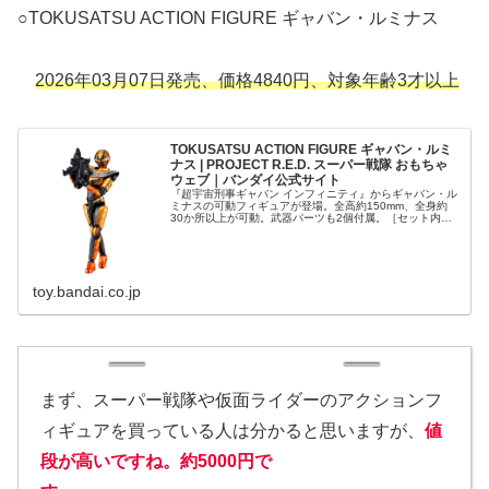
○TOKUSATSU ACTION FIGURE ギャバン・ルミナス
2026年03月07日発売、価格4840円、対象年齢3才以上
TOKUSATSU ACTION FIGURE ギャバン・ルミ
ナス | PROJECT R.E.D. スーパー戦隊 おもちゃ
ウェブ｜バンダイ公式サイト
『超宇宙刑事ギャバン インフィニティ』からギャバン・ル
ミナスの可動フィギュアが登場。全高約150mm、全身約
30か所以上が可動。武器パーツも2個付属。［セット内
容］・本体…1・武器パーツ…2（本商品のセット内容以外
は付属しません。）
toy.bandai.co.jp
まず、スーパー戦隊や仮面ライダーのアクションフ
ィギュアを買っている人は分かると思いますが、
値
段が高いですね。約5000円で