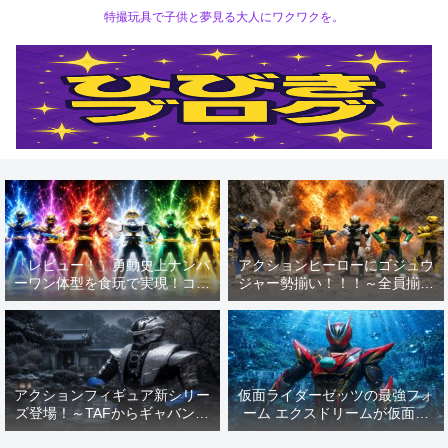
特撮玩具で子供と夢見る大人にワクワクを。
「レビュー！」勇動史上ナンバ
アクションヒーローにゴジュウ
ーワン体型を食玩で実現！コス
ジャー勢揃い！！！～全員揃っ
パ良くゴジュウジャー6人を一
ての戦隊の魅力を50周年記念
気にゲットできます！
と共におもちゃで楽しもう
(^▽^)/～
アクションフィギュア新シリー
仮面ライダーゼッツの最強フォ
ズ登場！～TAFからギャバンブ
ーム エクスドリームが仮面ラ
シドーが発売！侍戦士のかっこ
イダーアクションフィギュアに