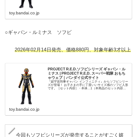
toy.bandai.co.jp
○ギャバン・ルミナス ソフビ
2026年02月14日発売、価格880円、対象年齢3才以上
PROJECT R.E.D.ソフビシリーズ ギャバン・ル
ミナス | PROJECT R.E.D. スーパー戦隊 おもち
ゃウェブ｜バンダイ公式サイト
『超宇宙刑事ギャバン インフィニティ』からソフビシリー
ズが登場！ お子さまの手に丁度いいサイズ感のソフビ人形
です。［セット内容］・本体…1（本商品のセット内容以
外は付属しません。）
toy.bandai.co.jp
今回もソフビシリーズが発売することがすごく嬉