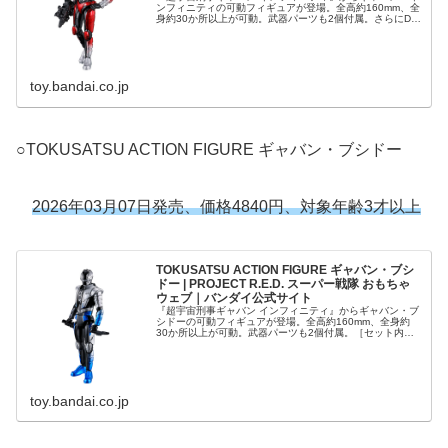
ンフィニティの可動フィギュアが登場。全高約160mm、全
身約30か所以上が可動。武器パーツも2個付属。さらにDX
ギャバリオントリガーと連動する限定エモルギアも1個付
属。［セット内容］・ギ...
toy.bandai.co.jp
○TOKUSATSU ACTION FIGURE ギャバン・ブシドー
2026年03月07日発売、価格4840円、対象年齢3才以上
TOKUSATSU ACTION FIGURE ギャバン・ブシ
ドー | PROJECT R.E.D. スーパー戦隊 おもちゃ
ウェブ｜バンダイ公式サイト
『超宇宙刑事ギャバン インフィニティ』からギャバン・ブ
シドーの可動フィギュアが登場。全高約160mm、全身約
30か所以上が可動。武器パーツも2個付属。［セット内
容］・ギャバン・ブシドー…1・武器パーツ…2（本商品の
セット内容以外は付属しませ...
toy.bandai.co.jp