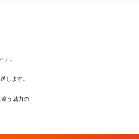
ィ」。
放送します。
は違う魅力の