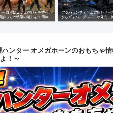
ヒーローにゴジュウジャー勢揃
アクションフィギュア新シリーズ
員揃っての戦隊の魅力を50周年記
からギャバンブシドーが発売！
もちゃで楽しもう(^▽^)/～
いい姿を是非ご覧くださ
第2弾」角醒ハンター オメガホーンのおも
よ！～