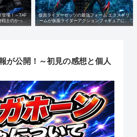
登場！～TAF
仮面ライダーゼッツの最強フォーム エクスドリ
侍戦士のかっこ
ームが仮面ライダーアクションフィギュアに登
い！～
場！～放送前にすぐに遊べる嬉しさ満点です
よ！～
ちゃ情報が公開！～初見の感想と個人