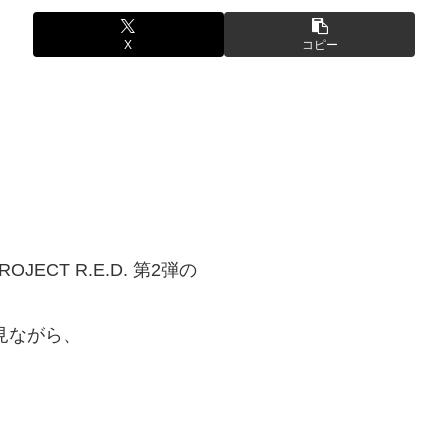
X
コピー
CT R.E.D. 第2弾の
見ながら、