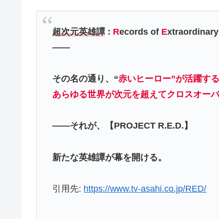
超次元英雄譚
:
R
ecords of
E
xtraordinar
――
その名の通り、“
赤いヒーロー”が活躍す
あらゆる世界が次元を超えてクロスオー
――それが、【PROJECT R.E.D.】
新たな英雄譚が幕を開ける。
引用先:
https://www.tv-asahi.co.jp/RED/