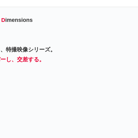
y
D
imensions
る
、特撮映像シリーズ。
バーし、交差する。