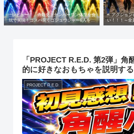
「レビュー！」勇動史上ナンバーワン体型を食
アクション
玩で実現！コスパ良くゴジュウジャー6人を一
い！！！～全
気にゲットできます！
念と共にお
「PROJECT R.E.D. 
的に好きなおもちゃを説明する
PROJECT R.E.D.