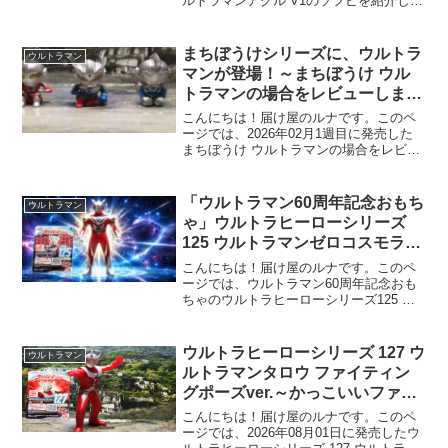
ルトラマンアグル V1のソフビを紹介しま
す！ 価格は税込み990円です。 バンダ
イ公式ホームページはこちら！👉当ブロ
グでは、Amazon・楽天などの商品を紹介
まちぼうけシリーズに、ウルトラ
ウルトラマン
す...
マンが登場！～まちぼうけ ウル
トラマンの場合をレビューしま
す！～
こんにちは！届け屋のルナです。このペ
ージでは、2026年02月1週目に発売した
まちぼうけ ウルトラマンの場合をレビュ
ーしたいと思います。 全4種で、（ウル
トラマン、ウルトラセブン、ウルトラマ
ンゼロ、ウルトラマンゼット）1回 400円
「ウルトラマン60周年記念おもち
ウルトラマン
でガシャ...
ゃ」ウルトラヒーローシリーズ
125 ウルトラマンゼロコスモライ
ズ ～ゼロの新しいパワーアップ
こんにちは！届け屋のルナです。このペ
した姿を是非、ゲットしよう！～
ージでは、ウルトラマン60周年記念おも
ちゃのウルトラヒーローシリーズ125 ウ
ルトラマンゼロコスモライズを紹介しま
す。 ウルトラマンファンや、子供の頃
にウルトラマンが好きだった方におすす
ウルトラヒーローシリーズ 127 ウ
ウルトラマン
めのおもちゃです！...
ルトラマンタロウ ファイティン
グポーズver.～かっこいいファイ
ティングポーズがソフビで簡単に
こんにちは！届け屋のルナです。このペ
決まります！～
ージでは、2026年08月01日に発売したウ