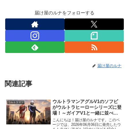
届け屋のルナをフォローする
届け屋のルナ
関連記事
ウルトラマンアグルV1のソフビ
ウルトラマン
がウルトラヒーローシリーズに登
場！～ガイアV1と一緒に並べよ
う！～
こんにちは！届け屋のルナです。このペ
ージでは、2026年06月06日に発売したウ