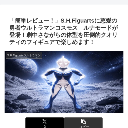
いい姿を是非ご覧ください！～
登場！～放送前にすぐに遊べる
嬉しさ満点ですよ！～
「簡単レビュー！」S.H.Figuartsに慈愛の
勇者ウルトラマンコスモス ルナモードが
登場！劇中さながらの体型を圧倒的クオリ
ティのフィギュアで楽しめます！
S.H.Figuartsウルトラマン
X
コピー