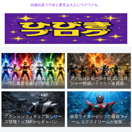
特撮玩具で子供と夢見る大人にワクワクを。
「レビュー！」勇動史上ナンバ
アクションヒーローにゴジュウ
ーワン体型を食玩で実現！コス
ジャー勢揃い！！！～全員揃っ
パ良くゴジュウジャー6人を一
ての戦隊の魅力を50周年記念
気にゲットできます！
と共におもちゃで楽しもう
(^▽^)/～
アクションフィギュア新シリー
仮面ライダーゼッツの最強フォ
ズ登場！～TAFからギャバンブ
ーム エクスドリームが仮面ラ
シドーが発売！侍戦士のかっこ
イダーアクションフィギュアに