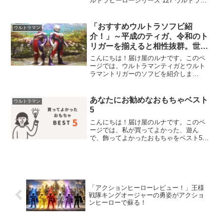
ルトラヒーローシリーズ 127 ウルトラマ
ンタロウ ファイティングポーズver.を紹
介します！ 価格は税込み 990円です。
バンダイ公式ホームページはこちらか
「おすすめウルトラソフビ紹
ウルトラマン
ら...
介！」～平成のティガ、令和のト
リガーを揃えると相性抜群。世界
観が広がります！～
こんにちは！届け屋のルナです。このペ
ージでは、ウルトラマンティガとウルト
ラマントリガーのソフビを紹介しま
す！ 平成のティガと令和のティガが交
差するシンクロニシティをソフビで体感
できるので2つセットで買う事をお勧めし
あなたにお勧めなおもちゃベスト
ウルトラマン
ます。当ブログでは、Ama...
5
こんにちは！届け屋のルナです。このペ
ージでは、私が買ってよかった、遊ん
で、飾ってよかったおもちゃをベスト5に
絞ってお伝えしようと思います。 おも
ちゃ選びに悩んでいる方の参考になると
嬉しいです。お子様へのプレゼントの参
考にもなりうると思います...
「アクションヒーローレビュー！」王様
戦隊キングオージャーの勇姿がアクショ
ンヒーローで蘇る！