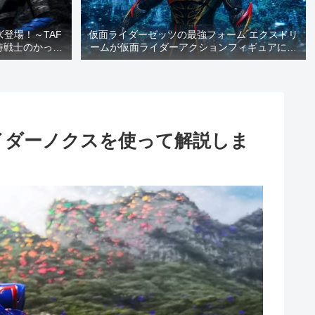
登場！～TAF
仮面ライダーゼッツの最強フォーム エクスドリ
侍戦士のかっこ
ームが仮面ライダーアクションフィギュアに登
い！～
場！～放送前にすぐに遊べる嬉しさ満点です
よ！～
イダーノクスを使って解説しま