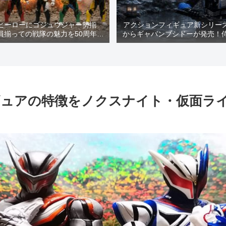
ヒーローにゴジュウジャー勢揃
アクションフィギュア新シリーズ
員揃っての戦隊の魅力を50周年記
からギャバンブシドーが発売！
もちゃで楽しもう(^▽^)/～
いい姿を是非ご覧くださ
ギュアの特徴をノクスナイト・仮面ラ