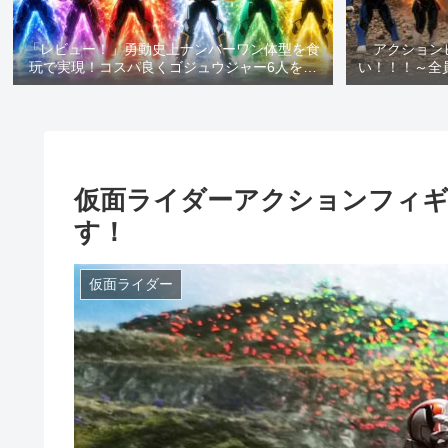
「レビュー！」勇動史上ナンバーワン体型を食
アクション
玩で実現！コスパ良くゴジュウジャー6人を一
い！！！～全
気にゲットできます！
念と共にお
仮面ライダーアクションフィ
す！
仮面ライダー